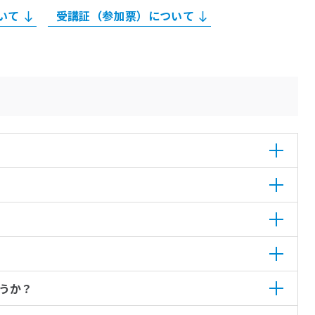
いて
受講証（参加票）について
うか？